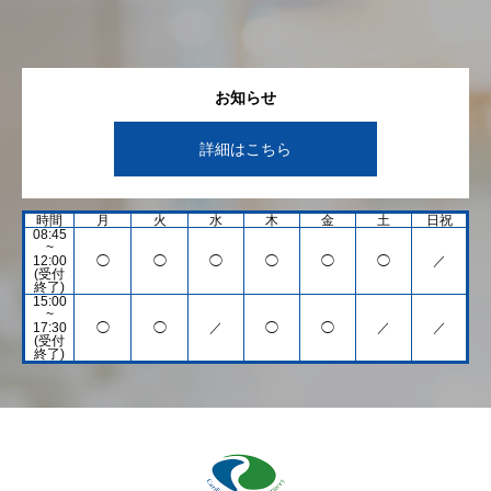
お知らせ
詳細はこちら
時間
月
火
水
木
金
土
日祝
08:45
~
12:00
◯
◯
◯
◯
◯
◯
／
(受付
終了)
15:00
~
17:30
◯
◯
／
◯
◯
／
／
(受付
終了)